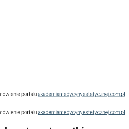
mówienie portalu
akademiamedycynyestetycznej.com.pl
mówienie portalu
akademiamedycynyestetycznej.com.pl