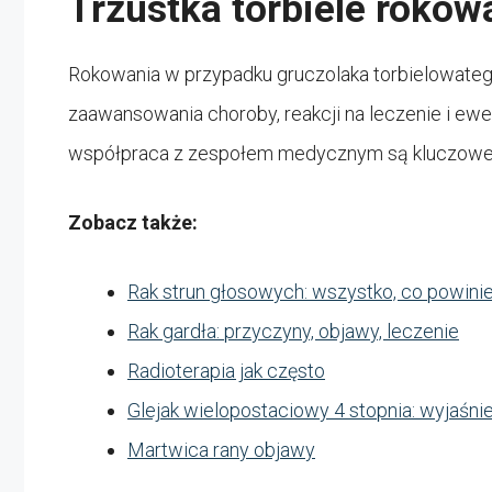
Trzustka torbiele rokow
Rokowania w przypadku gruczolaka torbielowatego
zaawansowania choroby, reakcji na leczenie i ewe
współpraca z zespołem medycznym są kluczowe 
Zobacz także:
Rak strun głosowych: wszystko, co powini
Rak gardła: przyczyny, objawy, leczenie
Radioterapia jak często
Glejak wielopostaciowy 4 stopnia: wyjaśnie
Martwica rany objawy