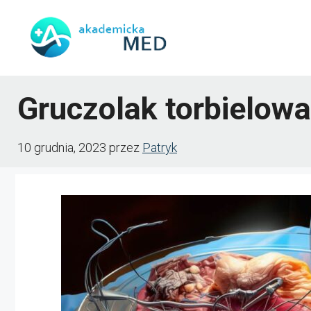
Przejdź
do
treści
Gruczolak torbielowa
10 grudnia, 2023
przez
Patryk