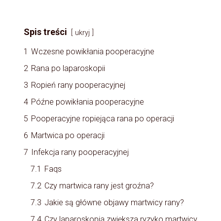
Spis treści
ukryj
1
Wczesne powikłania pooperacyjne
2
Rana po laparoskopii
3
Ropień rany pooperacyjnej
4
Późne powikłania pooperacyjne
5
Pooperacyjne ropiejąca rana po operacji
6
Martwica po operacji
7
Infekcja rany pooperacyjnej
7.1
Faqs
7.2
Czy martwica rany jest groźna?
7.3
Jakie są główne objawy martwicy rany?
7.4
Czy laparoskopia zwiększa ryzyko martwicy